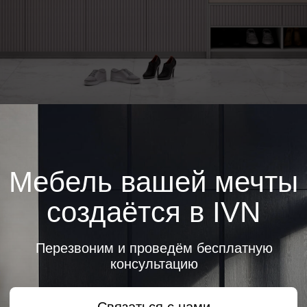
Мебель вашей мечты
создаётся в IVN
Перезвоним и проведём бесплатную
консультацию
Связаться с нами
Написать нам в MAX
Написать нам в Telegram
+7-495-797-16-60
ivn-mebel@mail.ru
Политика сбора данных
ИВН МЕБЕЛЬ ©2024. Все права защищены