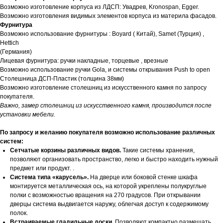
Возможно изготовление корпуса из ЛДСП: Увадрев, Kronospan, Egger.
Возможно изготовления видимых элементов корпуса из материла фасадов.
Фурнитура
Возможно использование фурнитуры : Boyard ( Китай), Samet (Турция) ,
Hettich
(Германия)
Лицевая фурнитура: ручки накладные, торцевые , врезные
Возможно использование ручки Gola, и системы открывания Push to open
Столешница ДСП-Пластик (толщина 38мм)
Возможно изготовление столешниц из искусственного камня по запросу
покупателя.
Важно, замер столешниц из искусственного камня, производится после
установки мебели.
По запросу и желанию покупателя возможно использование различных
систем:
Сетчатые корзины различных видов.
Такие системы хранения,
позволяют организовать пространство, легко и быстро находить нужный
предмет или продукт. .
Система типа «карусель».
На дверце или боковой стенке шкафа
монтируется металлическая ось, на которой укреплены полукруглые
полки с возможностью вращения на 270 градусов. При открывании
дверцы система выдвигается наружу, облегчая доступ к содержимому
полок.
Встраиваемые гладильные доски.
Позволяют компактно размещать