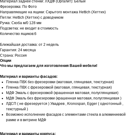
Материал задней стенки: ЛХДФ (Оргалит): Белый
Фрезеровка: По Фото
Направляющие на ящики: Скрытого монтажа Hettich (Хеттих)
Петли: Hettich (Хеттих) с доводчиком
Ручка: Скоба м/0 128 мм
Подсветка: не входит в стоимость
Количество ящиков:6
Ближайшая доставка: от 2 недель
Гарантия: 24 месяца
Страна: Россия
Опции
Что мы предлагаем для изготовления Вашей мебели!
Материал и варианты фасадов:
Пленка ПВХ без фрезеровки (матовая, глянцевая, текстурная)
Пленка ПВХ с фрезеровкой (матовая, глянцевая, текстурная)
МДФ Эмаль с фрезеровкой (крашенная матовая, полуглянцевая)
МДФ Эмаль без фрезеровки (крашенная матовая, полуглянцевая )
ЛДСП ( не фрезеруется ) Увадрев , Kronospan, Egger ( однотонный ,
текстурный )
Возможно исполнение фасадов с элементами стекла в алюминиевой
рамке и в витрине МДФ
Материал и варианты корпуса: