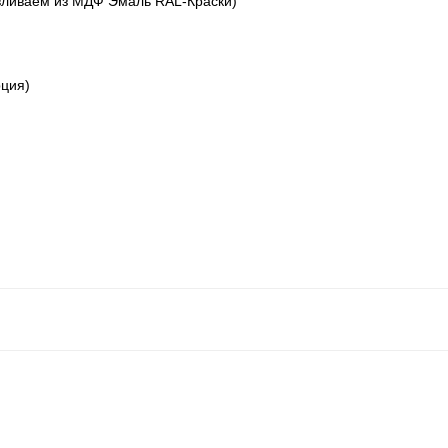
вливаем из МДФ Эмаль RAL-Краски)
ция)